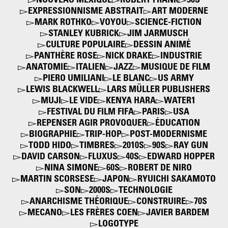
NOUVEAU MEXIQUE
ROBERT FRANK
50S
EXPRESSIONNISME ABSTRAIT
ART MODERNE
MARK ROTHKO
VOYOU
SCIENCE-FICTION
STANLEY KUBRICK
JIM JARMUSCH
CULTURE POPULAIRE
DESSIN ANIMÉ
PANTHÈRE ROSE
NICK DRAKE
INDUSTRIE
ANATOMIE
ITALIEN
JAZZ
MUSIQUE DE FILM
PIERO UMILIANI
LE BLANC
US ARMY
LEWIS BLACKWELL
LARS MÜLLER PUBLISHERS
MUJI
LE VIDE
KENYA HARA
WATER1
FESTIVAL DU FILM FIFA
PARIS
USA
REPENSER AGIR PROVOQUER
ÉDUCATION
BIOGRAPHIE
TRIP-HOP
POST-MODERNISME
TODD HIDO
TIMBRES
2010S
90S
RAY GUN
DAVID CARSON
FLUXUS
40S
EDWARD HOPPER
NINA SIMONE
60S
ROBERT DE NIRO
MARTIN SCORSESE
JAPON
RYUICHI SAKAMOTO
SON
2000S
TECHNOLOGIE
ANARCHISME THÉORIQUE
CONSTRUIRE
70S
MECANO
LES FRÈRES COEN
JAVIER BARDEM
LOGOTYPE