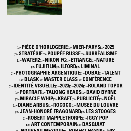
Nighthawks
1942
PIÈCE D'HORLOGERIE
MIER-PARYS
2025
STRATÉGIE
POUPÉE RUSSE
SURRÉALISME
WATER2
NIKON FG
ÉTRANGE
NATURE
FUJIFILM
ILFORD
LIMINAL
PHOTOGRAPHIE ARGENTIQUE
DUBAÏ
TALENT
BLASK
MASTER CLASS
CONFÉRENCE
IDENTITÉ VISUELLE
2023
2024
ROLAND TOPOR
PORTRAIT
TALKING HEADS
DAVID BYRNE
MIRACLE WHIP
KRAFT
PUBLICITÉ
NOËL
DIANE ARBUS
ROCOCO
MUSÉE DU LOUVRE
JEAN-HONORÉ FRAGONARD
LES STOOGES
ROBERT MAPPLETHORPE
IGGY POP
ART CONTEMPORAIN
BASQUIAT