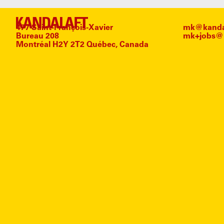
477 Saint-François-Xavier
mk@kandal
Bureau 208
mk+jobs@k
Montréal H2Y 2T2 Québec, Canada
#
DE