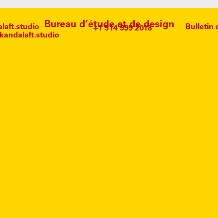
Bureau d’étude et de design
aft.studio
Bulletin
andalaft.studio
SSIN A
AUCUN ARTICLE TROUVÉ.