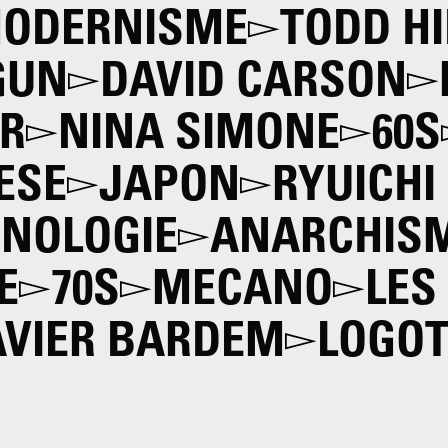
MODERNISME
TODD H
GUN
DAVID CARSON
R
NINA SIMONE
60S
ESE
JAPON
RYUICH
NOLOGIE
ANARCHISM
E
70S
MECANO
LES
AVIER BARDEM
LOGOT