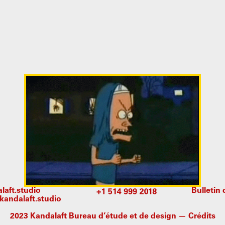
aft.studio
Bulletin
andalaft.studio
2023 Kandalaft Bureau d’étude et de design —
Crédits