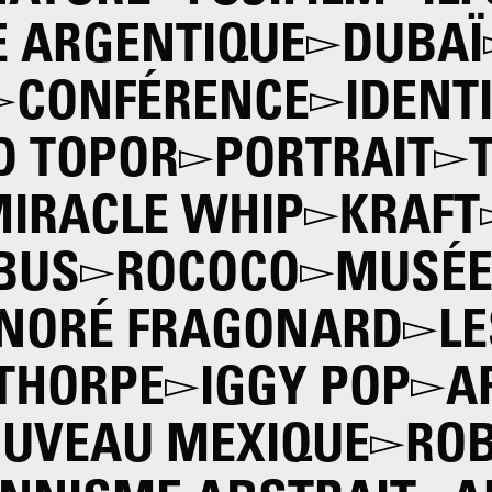
 ARGENTIQUE
DUBAÏ
CONFÉRENCE
IDENT
D TOPOR
PORTRAIT
IRACLE WHIP
KRAFT
BUS
ROCOCO
MUSÉE
NORÉ FRAGONARD
L
THORPE
IGGY POP
A
UVEAU MEXIQUE
ROB