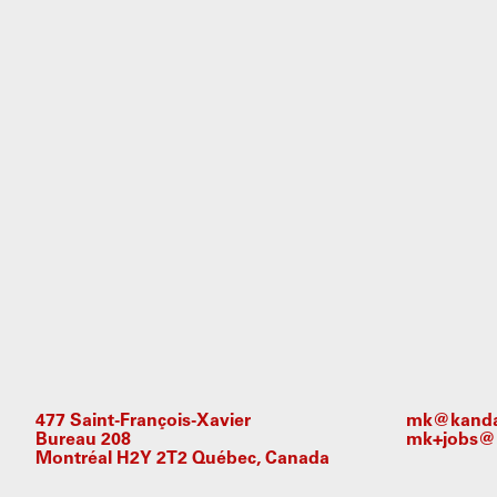
477 Saint-François-Xavier
mk@kandal
Bureau 208
mk+jobs@k
Montréal H2Y 2T2 Québec, Canada