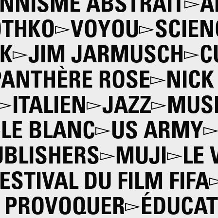
ONNISME ABSTRAIT
A
OTHKO
VOYOU
SCIEN
CK
JIM JARMUSCH
C
PANTHÈRE ROSE
NICK
ITALIEN
JAZZ
MUSI
LE BLANC
US ARMY
UBLISHERS
MUJI
LE 
ESTIVAL DU FILM FIFA
R PROVOQUER
ÉDUCAT