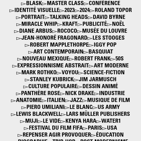
BLASK
MASTER CLASS
CONFÉRENCE
IDENTITÉ VISUELLE
2023
2024
ROLAND TOPOR
PORTRAIT
TALKING HEADS
DAVID BYRNE
MIRACLE WHIP
KRAFT
PUBLICITÉ
NOËL
DIANE ARBUS
ROCOCO
MUSÉE DU LOUVRE
JEAN-HONORÉ FRAGONARD
LES STOOGES
ROBERT MAPPLETHORPE
IGGY POP
ART CONTEMPORAIN
BASQUIAT
NOUVEAU MEXIQUE
ROBERT FRANK
50S
EXPRESSIONNISME ABSTRAIT
ART MODERNE
MARK ROTHKO
VOYOU
SCIENCE-FICTION
STANLEY KUBRICK
JIM JARMUSCH
CULTURE POPULAIRE
DESSIN ANIMÉ
PANTHÈRE ROSE
NICK DRAKE
INDUSTRIE
ANATOMIE
ITALIEN
JAZZ
MUSIQUE DE FILM
PIERO UMILIANI
LE BLANC
US ARMY
LEWIS BLACKWELL
LARS MÜLLER PUBLISHERS
MUJI
LE VIDE
KENYA HARA
WATER1
FESTIVAL DU FILM FIFA
PARIS
USA
REPENSER AGIR PROVOQUER
ÉDUCATION