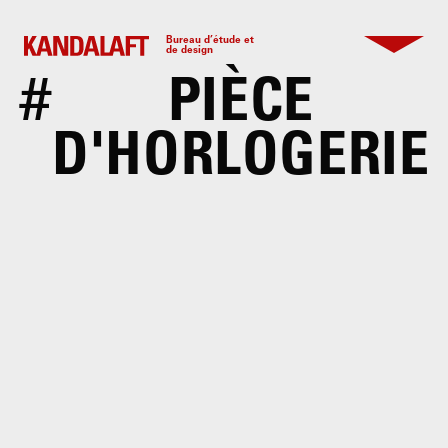
Bureau d’étude et
de design
#
PIÈCE
D'HORLOGERIE