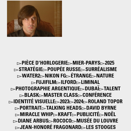
Javier Bardem. No country
for old men
2007
PIÈCE D'HORLOGERIE
MIER-PARYS
2025
STRATÉGIE
POUPÉE RUSSE
SURRÉALISME
WATER2
NIKON FG
ÉTRANGE
NATURE
FUJIFILM
ILFORD
LIMINAL
PHOTOGRAPHIE ARGENTIQUE
DUBAÏ
TALENT
BLASK
MASTER CLASS
CONFÉRENCE
IDENTITÉ VISUELLE
2023
2024
ROLAND TOPOR
PORTRAIT
TALKING HEADS
DAVID BYRNE
MIRACLE WHIP
KRAFT
PUBLICITÉ
NOËL
DIANE ARBUS
ROCOCO
MUSÉE DU LOUVRE
JEAN-HONORÉ FRAGONARD
LES STOOGES