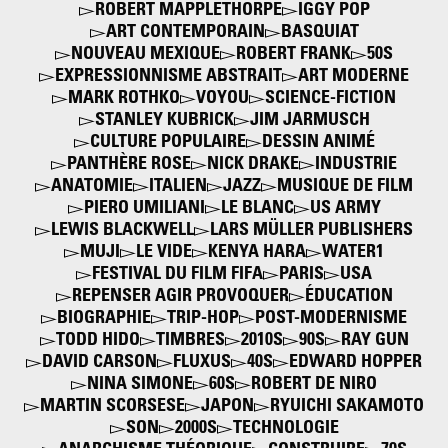
ROBERT MAPPLETHORPE
IGGY POP
ART CONTEMPORAIN
BASQUIAT
NOUVEAU MEXIQUE
ROBERT FRANK
50S
EXPRESSIONNISME ABSTRAIT
ART MODERNE
MARK ROTHKO
VOYOU
SCIENCE-FICTION
STANLEY KUBRICK
JIM JARMUSCH
CULTURE POPULAIRE
DESSIN ANIMÉ
PANTHÈRE ROSE
NICK DRAKE
INDUSTRIE
ANATOMIE
ITALIEN
JAZZ
MUSIQUE DE FILM
PIERO UMILIANI
LE BLANC
US ARMY
LEWIS BLACKWELL
LARS MÜLLER PUBLISHERS
MUJI
LE VIDE
KENYA HARA
WATER1
FESTIVAL DU FILM FIFA
PARIS
USA
REPENSER AGIR PROVOQUER
ÉDUCATION
BIOGRAPHIE
TRIP-HOP
POST-MODERNISME
TODD HIDO
TIMBRES
2010S
90S
RAY GUN
DAVID CARSON
FLUXUS
40S
EDWARD HOPPER
NINA SIMONE
60S
ROBERT DE NIRO
MARTIN SCORSESE
JAPON
RYUICHI SAKAMOTO
SON
2000S
TECHNOLOGIE