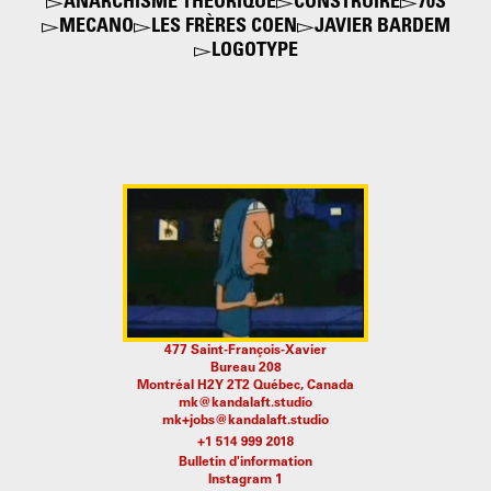
ANARCHISME THÉORIQUE
CONSTRUIRE
70S
MECANO
LES FRÈRES COEN
JAVIER BARDEM
LOGOTYPE
477 Saint-François-Xavier
Bureau 208
Montréal H2Y 2T2 Québec, Canada
mk@kandalaft.studio
mk+jobs@kandalaft.studio
Bulletin d'information
Instagram 1