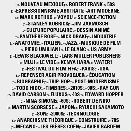
NOUVEAU MEXIQUE
ROBERT FRANK
50S
EXPRESSIONNISME ABSTRAIT
ART MODERNE
MARK ROTHKO
VOYOU
SCIENCE-FICTION
STANLEY KUBRICK
JIM JARMUSCH
CULTURE POPULAIRE
DESSIN ANIMÉ
PANTHÈRE ROSE
NICK DRAKE
INDUSTRIE
ANATOMIE
ITALIEN
JAZZ
MUSIQUE DE FILM
PIERO UMILIANI
LE BLANC
US ARMY
LEWIS BLACKWELL
LARS MÜLLER PUBLISHERS
MUJI
LE VIDE
KENYA HARA
WATER1
FESTIVAL DU FILM FIFA
PARIS
USA
REPENSER AGIR PROVOQUER
ÉDUCATION
BIOGRAPHIE
TRIP-HOP
POST-MODERNISME
TODD HIDO
TIMBRES
2010S
90S
RAY GUN
DAVID CARSON
FLUXUS
40S
EDWARD HOPPER
NINA SIMONE
60S
ROBERT DE NIRO
MARTIN SCORSESE
JAPON
RYUICHI SAKAMOTO
SON
2000S
TECHNOLOGIE
ANARCHISME THÉORIQUE
CONSTRUIRE
70S
MECANO
LES FRÈRES COEN
JAVIER BARDEM