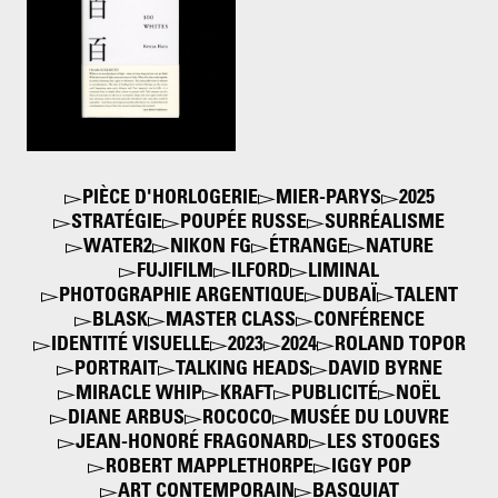
Kenya Hara. Lars Müller
Publishers
2003
PIÈCE D'HORLOGERIE
MIER-PARYS
2025
STRATÉGIE
POUPÉE RUSSE
SURRÉALISME
WATER2
NIKON FG
ÉTRANGE
NATURE
FUJIFILM
ILFORD
LIMINAL
PHOTOGRAPHIE ARGENTIQUE
DUBAÏ
TALENT
BLASK
MASTER CLASS
CONFÉRENCE
IDENTITÉ VISUELLE
2023
2024
ROLAND TOPOR
PORTRAIT
TALKING HEADS
DAVID BYRNE
MIRACLE WHIP
KRAFT
PUBLICITÉ
NOËL
DIANE ARBUS
ROCOCO
MUSÉE DU LOUVRE
JEAN-HONORÉ FRAGONARD
LES STOOGES
ROBERT MAPPLETHORPE
IGGY POP
ART CONTEMPORAIN
BASQUIAT