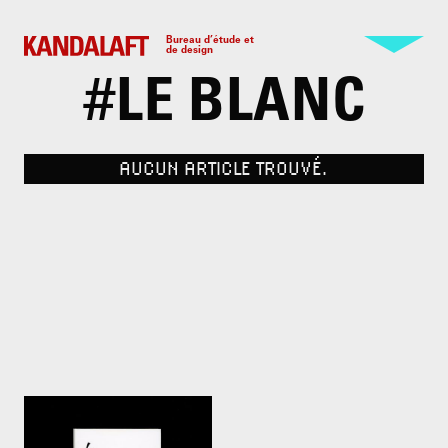
Bureau d’étude et
de design
#
LE BLANC
AUCUN ARTICLE TROUVÉ.
100 Tons de blanc par