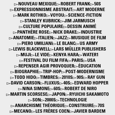
NOUVEAU MEXIQUE
ROBERT FRANK
50S
EXPRESSIONNISME ABSTRAIT
ART MODERNE
MARK ROTHKO
VOYOU
SCIENCE-FICTION
STANLEY KUBRICK
JIM JARMUSCH
CULTURE POPULAIRE
DESSIN ANIMÉ
PANTHÈRE ROSE
NICK DRAKE
INDUSTRIE
ANATOMIE
ITALIEN
JAZZ
MUSIQUE DE FILM
PIERO UMILIANI
LE BLANC
US ARMY
LEWIS BLACKWELL
LARS MÜLLER PUBLISHERS
MUJI
LE VIDE
KENYA HARA
WATER1
FESTIVAL DU FILM FIFA
PARIS
USA
REPENSER AGIR PROVOQUER
ÉDUCATION
BIOGRAPHIE
TRIP-HOP
POST-MODERNISME
TODD HIDO
TIMBRES
2010S
90S
RAY GUN
DAVID CARSON
FLUXUS
40S
EDWARD HOPPER
NINA SIMONE
60S
ROBERT DE NIRO
MARTIN SCORSESE
JAPON
RYUICHI SAKAMOTO
SON
2000S
TECHNOLOGIE
ANARCHISME THÉORIQUE
CONSTRUIRE
70S
MECANO
LES FRÈRES COEN
JAVIER BARDEM