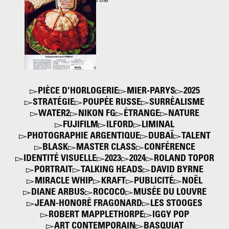
et guimauves Kraft - Top the
Waldorf
1972
PIÈCE D'HORLOGERIE
MIER-PARYS
2025
STRATÉGIE
POUPÉE RUSSE
SURRÉALISME
WATER2
NIKON FG
ÉTRANGE
NATURE
FUJIFILM
ILFORD
LIMINAL
PHOTOGRAPHIE ARGENTIQUE
DUBAÏ
TALENT
BLASK
MASTER CLASS
CONFÉRENCE
IDENTITÉ VISUELLE
2023
2024
ROLAND TOPOR
PORTRAIT
TALKING HEADS
DAVID BYRNE
MIRACLE WHIP
KRAFT
PUBLICITÉ
NOËL
DIANE ARBUS
ROCOCO
MUSÉE DU LOUVRE
JEAN-HONORÉ FRAGONARD
LES STOOGES
ROBERT MAPPLETHORPE
IGGY POP
ART CONTEMPORAIN
BASQUIAT