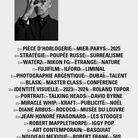
2010s
PIÈCE D'HORLOGERIE
MIER-PARYS
2025
STRATÉGIE
POUPÉE RUSSE
SURRÉALISME
WATER2
NIKON FG
ÉTRANGE
NATURE
FUJIFILM
ILFORD
LIMINAL
PHOTOGRAPHIE ARGENTIQUE
DUBAÏ
TALENT
BLASK
MASTER CLASS
CONFÉRENCE
IDENTITÉ VISUELLE
2023
2024
ROLAND TOPOR
PORTRAIT
TALKING HEADS
DAVID BYRNE
MIRACLE WHIP
KRAFT
PUBLICITÉ
NOËL
DIANE ARBUS
ROCOCO
MUSÉE DU LOUVRE
JEAN-HONORÉ FRAGONARD
LES STOOGES
ROBERT MAPPLETHORPE
IGGY POP
ART CONTEMPORAIN
BASQUIAT
NOUVEAU MEXIQUE
ROBERT FRANK
50S