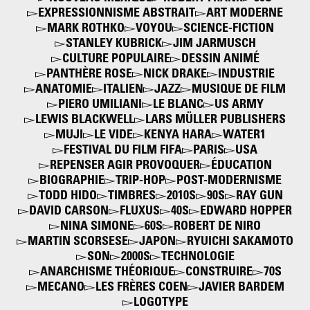
EXPRESSIONNISME ABSTRAIT
ART MODERNE
MARK ROTHKO
VOYOU
SCIENCE-FICTION
STANLEY KUBRICK
JIM JARMUSCH
CULTURE POPULAIRE
DESSIN ANIMÉ
PANTHÈRE ROSE
NICK DRAKE
INDUSTRIE
ANATOMIE
ITALIEN
JAZZ
MUSIQUE DE FILM
PIERO UMILIANI
LE BLANC
US ARMY
LEWIS BLACKWELL
LARS MÜLLER PUBLISHERS
MUJI
LE VIDE
KENYA HARA
WATER1
FESTIVAL DU FILM FIFA
PARIS
USA
REPENSER AGIR PROVOQUER
ÉDUCATION
BIOGRAPHIE
TRIP-HOP
POST-MODERNISME
TODD HIDO
TIMBRES
2010S
90S
RAY GUN
DAVID CARSON
FLUXUS
40S
EDWARD HOPPER
NINA SIMONE
60S
ROBERT DE NIRO
MARTIN SCORSESE
JAPON
RYUICHI SAKAMOTO
SON
2000S
TECHNOLOGIE
ANARCHISME THÉORIQUE
CONSTRUIRE
70S
MECANO
LES FRÈRES COEN
JAVIER BARDEM
LOGOTYPE