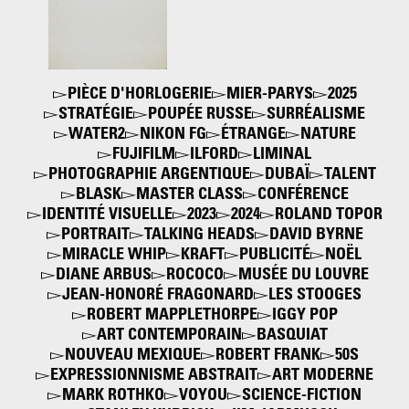
PIÈCE D'HORLOGERIE
MIER-PARYS
2025
STRATÉGIE
POUPÉE RUSSE
SURRÉALISME
WATER2
NIKON FG
ÉTRANGE
NATURE
FUJIFILM
ILFORD
LIMINAL
PHOTOGRAPHIE ARGENTIQUE
DUBAÏ
TALENT
BLASK
MASTER CLASS
CONFÉRENCE
IDENTITÉ VISUELLE
2023
2024
ROLAND TOPOR
PORTRAIT
TALKING HEADS
DAVID BYRNE
MIRACLE WHIP
KRAFT
PUBLICITÉ
NOËL
DIANE ARBUS
ROCOCO
MUSÉE DU LOUVRE
JEAN-HONORÉ FRAGONARD
LES STOOGES
ROBERT MAPPLETHORPE
IGGY POP
ART CONTEMPORAIN
BASQUIAT
NOUVEAU MEXIQUE
ROBERT FRANK
50S
EXPRESSIONNISME ABSTRAIT
ART MODERNE
MARK ROTHKO
VOYOU
SCIENCE-FICTION