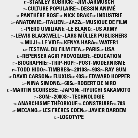
STANLEY KUBRICK
JIM JARMUSCH
CULTURE POPULAIRE
DESSIN ANIMÉ
PANTHÈRE ROSE
NICK DRAKE
INDUSTRIE
ANATOMIE
ITALIEN
JAZZ
MUSIQUE DE FILM
PIERO UMILIANI
LE BLANC
US ARMY
LEWIS BLACKWELL
LARS MÜLLER PUBLISHERS
MUJI
LE VIDE
KENYA HARA
WATER1
FESTIVAL DU FILM FIFA
PARIS
USA
REPENSER AGIR PROVOQUER
ÉDUCATION
BIOGRAPHIE
TRIP-HOP
POST-MODERNISME
TODD HIDO
TIMBRES
2010S
90S
RAY GUN
DAVID CARSON
FLUXUS
40S
EDWARD HOPPER
NINA SIMONE
60S
ROBERT DE NIRO
MARTIN SCORSESE
JAPON
RYUICHI SAKAMOTO
SON
2000S
TECHNOLOGIE
ANARCHISME THÉORIQUE
CONSTRUIRE
70S
MECANO
LES FRÈRES COEN
JAVIER BARDEM
LOGOTYPE