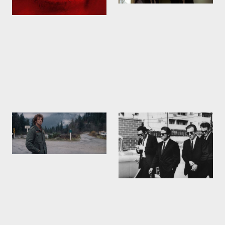
First Blood. Sylvester
Reservoir Dogs de Quentin
Stallone
Tarantino
1982
1992