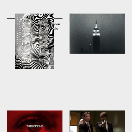
Affiche "Cinemafrica" pour
Empire. Film d'art muet
le festival du film africain
américain en noir et blanc
de Zurich par Ralph
d'Andy Warhol
Schraivogel
1965
1997
Séquence d'ouverture de
Pulp Fiction de Quentin
Vertigo par Saul Bass
Tarantino
1958
1994