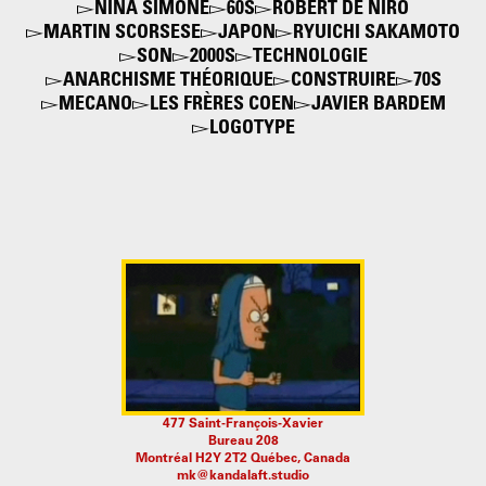
NINA SIMONE
60S
ROBERT DE NIRO
MARTIN SCORSESE
JAPON
RYUICHI SAKAMOTO
SON
2000S
TECHNOLOGIE
ANARCHISME THÉORIQUE
CONSTRUIRE
70S
MECANO
LES FRÈRES COEN
JAVIER BARDEM
LOGOTYPE
477 Saint-François-Xavier
Bureau 208
Montréal H2Y 2T2 Québec, Canada
mk@kandalaft.studio