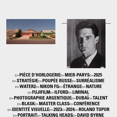
Edward Scissorhands.
Dale Cooper (Kyle
Maisons pastel
MacLachlan). Twin peaks
1990
1990
PIÈCE D'HORLOGERIE
MIER-PARYS
2025
STRATÉGIE
POUPÉE RUSSE
SURRÉALISME
WATER2
NIKON FG
ÉTRANGE
NATURE
FUJIFILM
ILFORD
LIMINAL
PHOTOGRAPHIE ARGENTIQUE
DUBAÏ
TALENT
BLASK
MASTER CLASS
CONFÉRENCE
IDENTITÉ VISUELLE
2023
2024
ROLAND TOPOR
PORTRAIT
TALKING HEADS
DAVID BYRNE