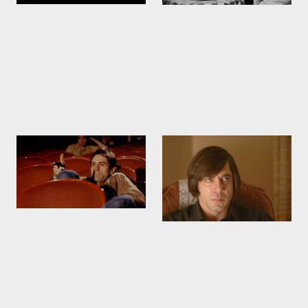
Robert De Niro dans Taxi
Javier Bardem. No country
Driver
for old men
1976
2007